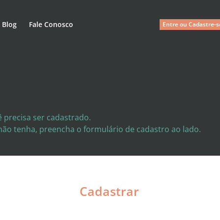
Blog
Fale Conosco
Entre ou Cadastre-s
 precisa ser cadastrado.
 não tenha, preencha o formulário de cadastro ao lado.
Cadastrar