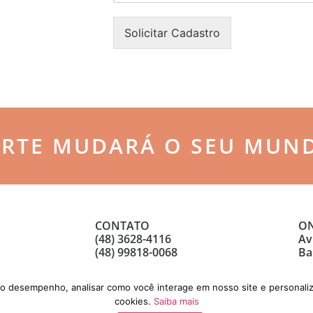
n
o
h
n
Solicitar Cadastro
a
e
*
*
ARTE MUDARÁ O SEU MUN
CONTATO
ON
(48) 3628-4116
Av
(48) 99818-0068
Ba
 o desempenho, analisar como você interage em nosso site e personaliz
cookies.
Saiba mais