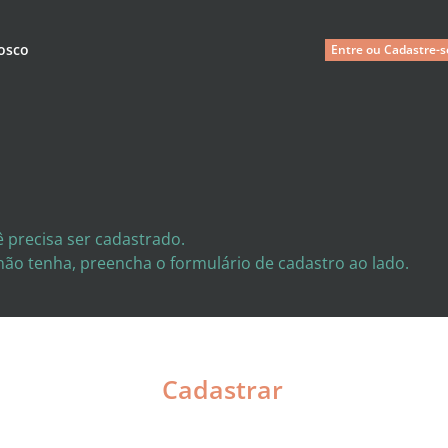
osco
Entre ou Cadastre-s
 precisa ser cadastrado.
 não tenha, preencha o formulário de cadastro ao lado.
Cadastrar