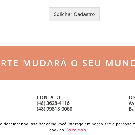
n
o
h
n
Solicitar Cadastro
a
e
*
*
ARTE MUDARÁ O SEU MUN
CONTATO
ON
(48) 3628-4116
Av
(48) 99818-0068
Ba
 o desempenho, analisar como você interage em nosso site e personaliz
cookies.
Saiba mais