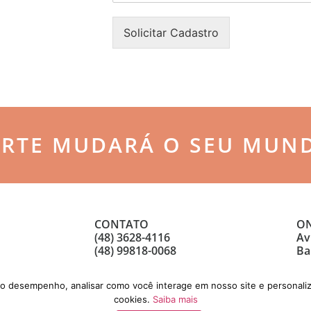
n
o
h
n
Solicitar Cadastro
a
e
*
*
ARTE MUDARÁ O SEU MUN
CONTATO
ON
(48) 3628-4116
Av
(48) 99818-0068
Ba
 o desempenho, analisar como você interage em nosso site e personaliz
cookies.
Saiba mais