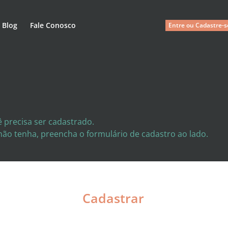
Blog
Fale Conosco
Entre ou Cadastre-s
 precisa ser cadastrado.
 não tenha, preencha o formulário de cadastro ao lado.
Cadastrar