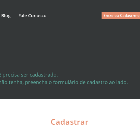
Blog
Fale Conosco
Entre ou Cadastre-s
 precisa ser cadastrado.
 não tenha, preencha o formulário de cadastro ao lado.
Cadastrar