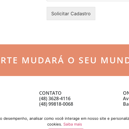
n
o
h
n
Solicitar Cadastro
a
e
*
*
ARTE MUDARÁ O SEU MUN
CONTATO
ON
(48) 3628-4116
Av
(48) 99818-0068
Ba
 o desempenho, analisar como você interage em nosso site e personaliz
cookies.
Saiba mais