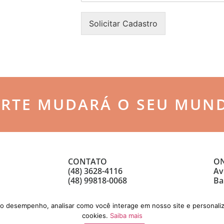
n
o
h
n
Solicitar Cadastro
a
e
*
*
ARTE MUDARÁ O SEU MUN
CONTATO
ON
(48) 3628-4116
Av
(48) 99818-0068
Ba
 o desempenho, analisar como você interage em nosso site e personaliz
cookies.
Saiba mais