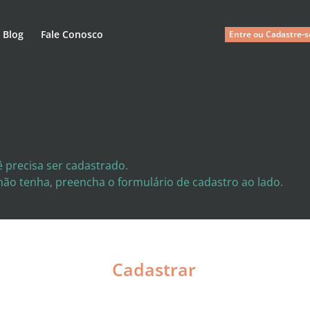
Blog
Fale Conosco
Entre ou Cadastre-s
 precisa ser cadastrado.
 não tenha, preencha o formulário de cadastro ao lado.
Cadastrar