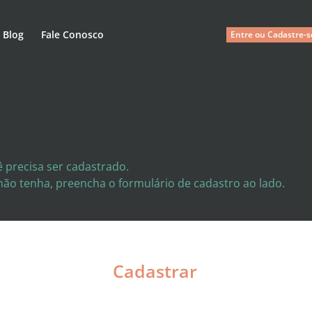
Blog
Fale Conosco
Entre ou Cadastre-s
 precisa ser cadastrado.
 não tenha, preencha o formulário de cadastro ao lado.
Cadastrar