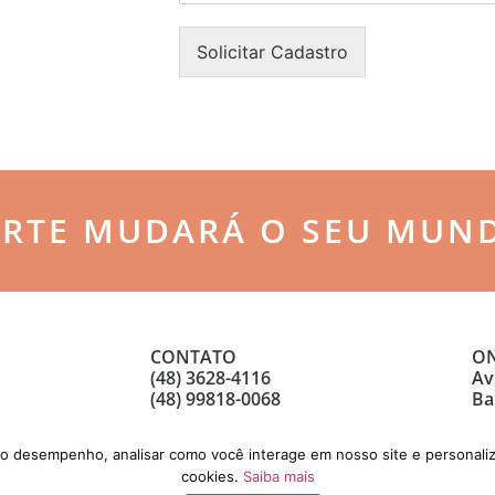
n
o
h
n
Solicitar Cadastro
a
e
*
*
ARTE MUDARÁ O SEU MUN
CONTATO
ON
(48) 3628-4116
Av
(48) 99818-0068
Ba
 o desempenho, analisar como você interage em nosso site e personaliz
cookies.
Saiba mais