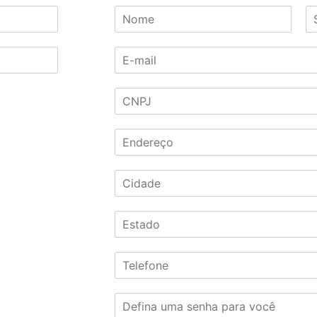
N
o
N
S
m
o
o
E
e
m
b
-
*
e
r
m
e
C
a
n
o
N
i
m
P
l
e
E
J
*
n
*
d
C
e
i
r
d
e
E
a
ç
s
d
o
t
e
*
T
a
*
e
d
l
o
S
e
*
e
f