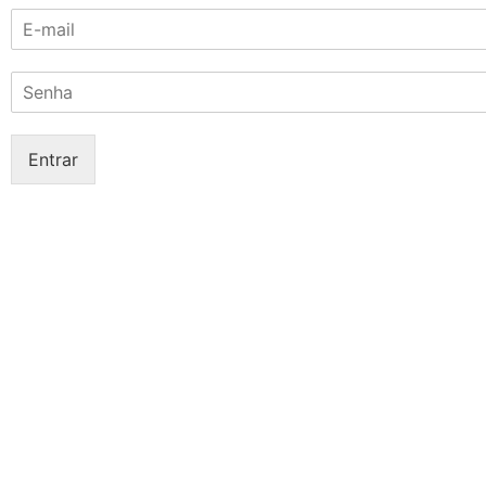
E
-
m
S
a
e
i
n
l
h
*
Entrar
a
*